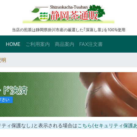
当店の煎茶は静岡県掛川市産の厳選した｢深蒸し茶｣を100%使用
HOME
ご利用案内
商品案内
FAX注文書
説明
リティ保護なし｣と表示される場合は
こちら(セキュリティ保護あ